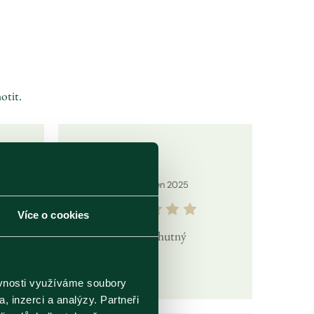
otit.
02
Červen
2025
Více o cookies
velmi chutný
ěvnosti využíváme soubory
, inzerci a analýzy. Partneři