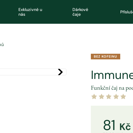
Exkluzivně u
Dárkové
Příslu
nás
čaje
ků
BEZ KOFEINU
Immune 
Funkční čaj na p
81
Kč