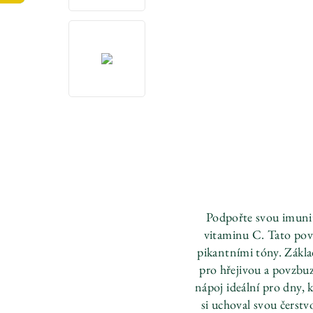
Podpořte svou imunit
vitaminu C. Tato povz
pikantními tóny. Základ
pro hřejivou a povzbu
nápoj ideální pro dny, 
si uchoval svou čerstv