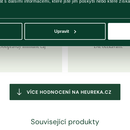
 s dalšími informacemi, které jste jim poskytli nebo které získa
13
Duben
2025
12
Březen
2025
Upravit
Doopravdy immune čaj
Dle očekávání.
VÍCE HODNOCENÍ NA HEUREKA.CZ
Související produkty