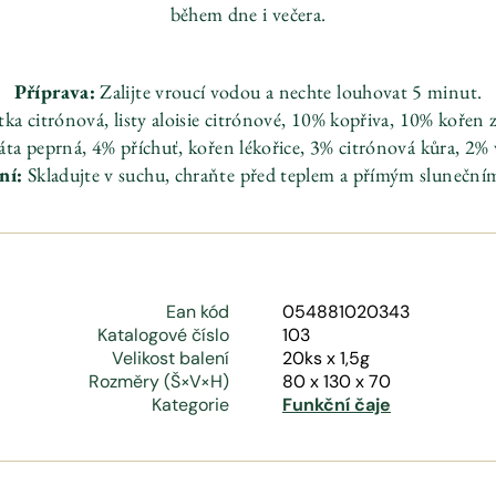
během dne i večera.
Příprava:
Zalijte vroucí vodou a nechte louhovat 5 minut.
a citrónová, listy aloisie citrónové, 10% kopřiva, 10% kořen
ta peprná, 4% příchuť, kořen lékořice, 3% citrónová kůra, 2% 
ní:
Skladujte v suchu, chraňte před teplem a přímým sluneční
Ean kód
054881020343
Katalogové číslo
103
Velikost balení
20ks x 1,5g
Rozměry (Š×V×H)
80 x 130 x 70
Kategorie
Funkční čaje