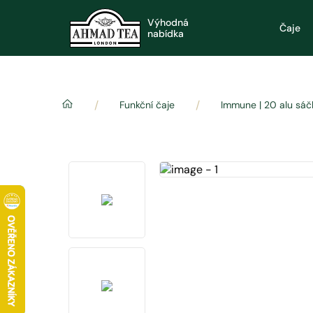
Výhodná
Čaje
nabídka
/
/
Funkční čaje
Immune | 20 alu sáč