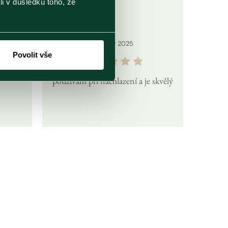
li v důsledku toho, že
25
Únor
2025
Povolit vše
používám při nachlazení a je skvělý