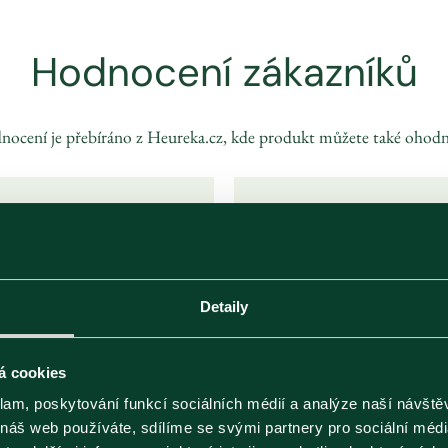
Hodnocení zákazníků
ocení je přebíráno z Heureka.cz, kde produkt můžete také ohodn
06
Červen
2025
05
Červen
2025
Detaily
Velice chutný čaj
dobrý čaj
á cookies
klam, poskytování funkcí sociálních médií a analýze naší návšt
 náš web používáte, sdílíme se svými partnery pro sociální média