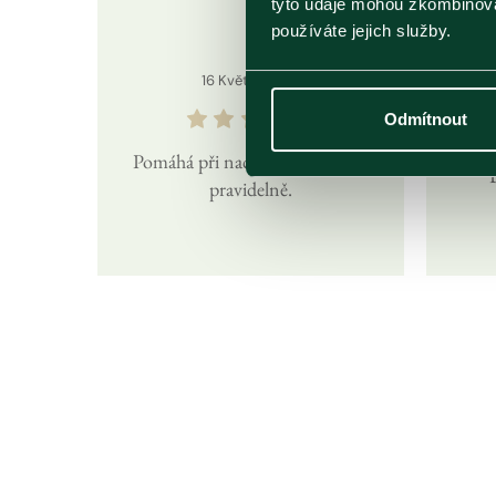
tyto údaje mohou zkombinovat
používáte jejich služby.
16
Květen
2025
Odmítnout
Pomáhá při nachlazení. Kupuju
pravidelně.