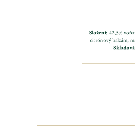
Složení:
42,5% voňatk
citrónový balzám, má
Skladová