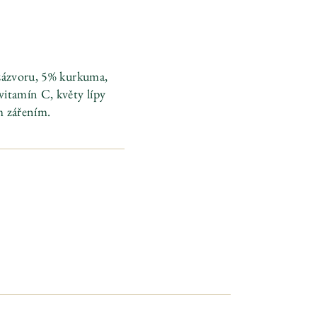
 zázvoru, 5% kurkuma,
vitamín C, květy lípy
m zářením.