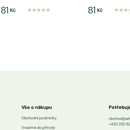
81
81
Kč
Kč
Vše o nákupu
Potřebuj
Obchodní podmínky
obchod@ah
+420 220 9
Vracíme do přírody