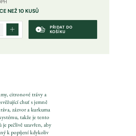
DPH
CE NEŽ 10 KUSŮ
PŘIDAT DO
KOŠÍKU
my, citronové trávy a
svěžující chuť s jemně
 tráva, zázvor a kurkuma
ystému, takže je tento
 je pečlivě uzavřen, aby
dný k popíjení kdykoliv