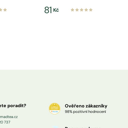
81
Kč
ete poradit?
Ověřeno zákazníky
98% pozitivní hodnocení
madtea.cz
20 737