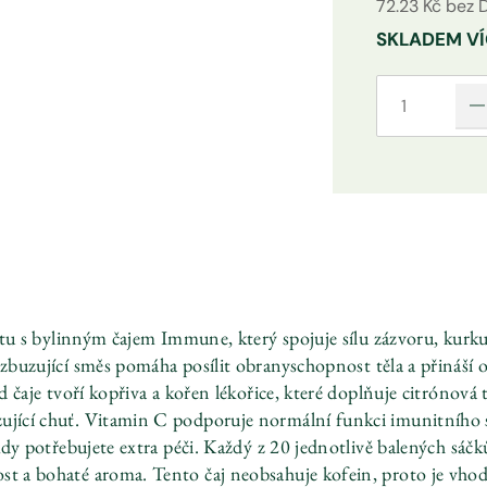
72.23 Kč bez 
SKLADEM
VÍ
u s bylinným čajem Immune, který spojuje sílu zázvoru, kurku
buzující směs pomáha posílit obranyschopnost těla a přináší o
 čaje tvoří kopřiva a kořen lékořice, které doplňuje citrónová
zující chuť. Vitamin C podporuje normální funkci imunitního s
kdy potřebujete extra péči. Každý z 20 jednotlivě balených sáčků
ost a bohaté aroma. Tento čaj neobsahuje kofein, proto je vho