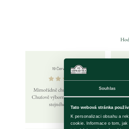
Hodn
19
Červen
2025
Souhlas
Mimořádně chuťově dobrá směs
Chuťově výborný čaj oproti jiným
stejného složení.
Tato webová stránka použív
K personalizaci obsahu a re
cookie. Informace o tom, jak