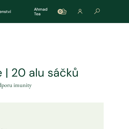
Ahmad
šenství
0
Tea
| 20 alu sáčků
odporu imunity