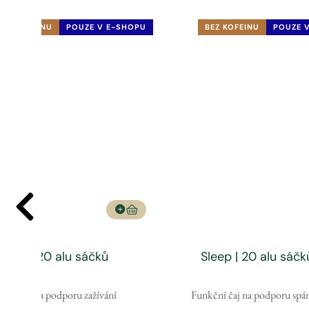
BEZ KOFEINU
POUZE V E-SHOPU
BEZ KOFEINU
POUZE 
igest | 20 alu sáčků
Sleep | 20 alu sáčk
kční čaj na podporu zažívání
Funkční čaj na podporu spá