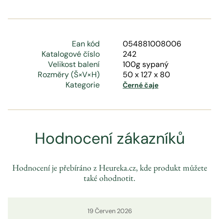
Ean kód
054881008006
Katalogové číslo
242
Velikost balení
100g sypaný
Rozměry (Š×V×H)
50 x 127 x 80
Kategorie
Černé čaje
Hodnocení zákazníků
Hodnocení je přebíráno z Heureka.cz, kde produkt můžete
také ohodnotit.
19
Červen
2026