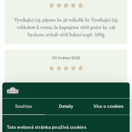
Vynikající čaj, pijeme ho již několik let Vynikající čaj,
vzhledem k tomu, že kupujeme větší počet ks, tak
bychom uvítali větší balení např. 500g
05
Květen
2026
23
Duben
2026
Souhlas
Detaily
Více o cookies
Je to výborný čaj pro příjemnou chvíli. A zrovna si ho
Tato webová stránka používá cookies
jdu udělat. Čaje mám ráda a ráda je posuzuji. Patří mezi