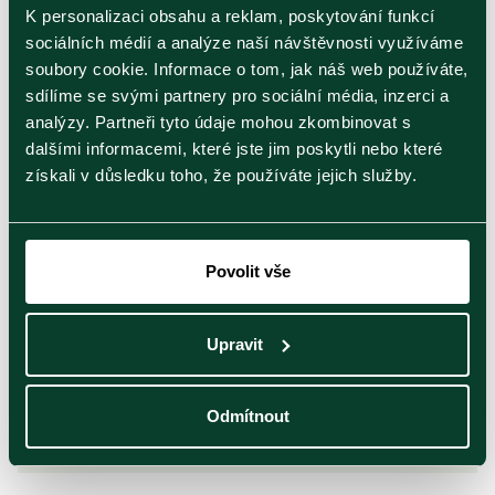
K personalizaci obsahu a reklam, poskytování funkcí
ty kvalitní. Je sypaný, ale to já posuzuji spíše jako
sociálních médií a analýze naší návštěvnosti využíváme
výhodu pro kvalitu pití.
soubory cookie. Informace o tom, jak náš web používáte,
sdílíme se svými partnery pro sociální média, inzerci a
analýzy. Partneři tyto údaje mohou zkombinovat s
15
Duben
2026
dalšími informacemi, které jste jim poskytli nebo které
získali v důsledku toho, že používáte jejich služby.
Povolit vše
12
Duben
2026
Upravit
Výborný čaj Obrovský dík za výborné čaje, vždy
objednávka je bez chyby a tím je moje naprostá
Odmítnout
spokojenost.