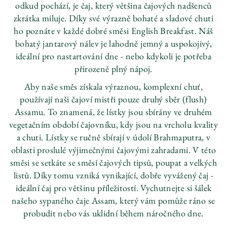
odkud pochází, je čaj, který většina čajových nadšenců
zkrátka miluje. Díky své výrazně bohaté a sladové chuti
ho poznáte v každé dobré směsi English Breakfast. Náš
bohatý jantarový nálev je lahodně jemný a uspokojivý,
ideální pro nastartování dne - nebo kdykoli je potřeba
přirozeně plný nápoj.
Aby naše směs získala výraznou, komplexní chuť,
používají naši čajoví mistři pouze druhý sběr (flush)
Assamu. To znamená, že lístky jsou sbírány ve druhém
vegetačním období čajovníku, kdy jsou na vrcholu kvality
a chuti. Lístky se ručně sbírají v údolí Brahmaputra, v
oblasti proslulé výjimečnými čajovými zahradami. V této
směsi se setkáte se směsí čajových tipsů, poupat a velkých
listů. Díky tomu vzniká vynikající, dobře vyvážený čaj -
ideální čaj pro většinu příležitostí. Vychutnejte si šálek
našeho sypaného čaje Assam, který vám pomůže ráno se
probudit nebo vás uklidní během náročného dne.