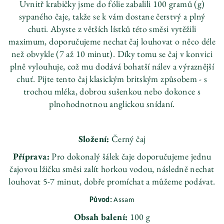
Uvnitř krabičky jsme do fólie zabalili 100 gramů (g)
sypaného čaje, takže se k vám dostane čerstvý a plný
chuti. Abyste z větších lístků této směsi vytěžili
maximum, doporučujeme nechat čaj louhovat o něco déle
než obvykle (7 až 10 minut). Díky tomu se čaj v konvici
plně vylouhuje, což mu dodává bohatší nálev a výraznější
chuť. Pijte tento čaj klasickým britským způsobem - s
trochou mléka, dobrou sušenkou nebo dokonce s
plnohodnotnou anglickou snídaní.
Složení:
Černý čaj
Příprava:
Pro dokonalý šálek čaje doporučujeme jednu
čajovou lžičku směsi zalít horkou vodou, následně nechat
louhovat 5-7 minut, dobře promíchat a můžeme podávat.
Původ:
Assam
Obsah balení:
100 g