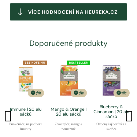
VÍCE HODNOCENÍ NA HEUREKA.CZ
Doporučené produkty
BEZ KOFEINU
BESTSELLER
Blueberry &
Immune | 20 alu
Mango & Orange |
Cinnamon | 20 alu
sáčků
20 alu sáčků
sáčků
Funkční čaj na podporu
Ovocný čaj mango a
Ovocný čaj borůvka a
imunity
pomeranč
skořice