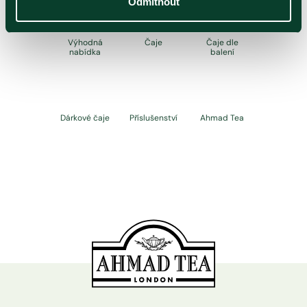
Odmítnout
Výhodná
Čaje
Čaje dle
nabídka
balení
Dárkové čaje
Příslušenství
Ahmad Tea