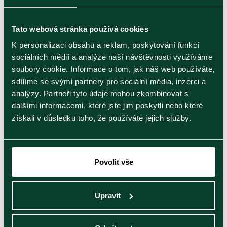
259
Kč
Tato webová stránka používá cookies
K personalizaci obsahu a reklam, poskytování funkcí
sociálních médií a analýze naší návštěvnosti využíváme
soubory cookie. Informace o tom, jak náš web používáte,
sdílíme se svými partnery pro sociální média, inzerci a
analýzy. Partneři tyto údaje mohou zkombinovat s
dalšími informacemi, které jste jim poskytli nebo které
Výhodná nabídka
získali v důsledku toho, že používáte jejich služby.
Ahmad Tea
Zvýhodněná nabídka čajů, která je časově omezená,
Povolit vše
nebo se jedná o výprodej. Prosím věnujte pozornost
případné informaci o blížící se expiraci.
Upravit