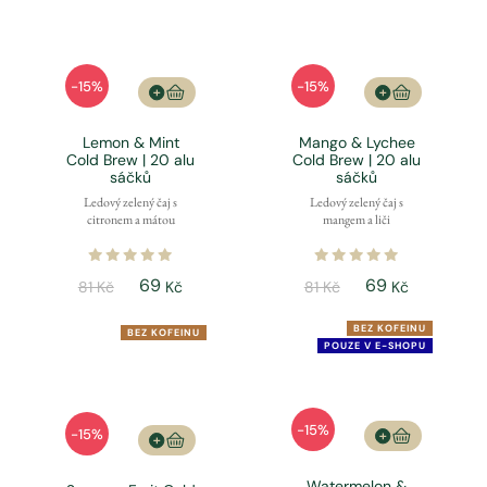
-15%
-15%
Lemon & Mint
Mango & Lychee
Cold Brew | 20 alu
Cold Brew | 20 alu
sáčků
sáčků
Ledový zelený čaj s
Ledový zelený čaj s
citronem a mátou
mangem a liči
69
69
81 Kč
Kč
81 Kč
Kč
BEZ KOFEINU
BEZ KOFEINU
POUZE V E-SHOPU
-15%
-15%
Watermelon &