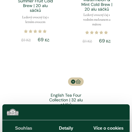
Summer Fruit Cold
Mint Cold Brew |
Brew | 20 alu
20 alu sáčků
sáčků
Ledový ovocný čaj s
Ledový ovocný čaj s
vodním melounem a
letním ovocem
mátou
69
81 Kč
Kč
69
81 Kč
Kč
English Tea Four
Collection | 32 alu
sáčků
Kolekce černých a
zelených čajů
Souhlas
Detaily
Více o cookies