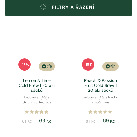
FILTRY A ŘAZENÍ
-15%
-15%
Lemon & Lime
Peach & Passion
Cold Brew | 20 alu
Fruit Cold Brew |
sáčků
20 alu sáčků
Ledový černý čaj s
Ledový černý čaj s broskví
citronem a limetkou
a mučenkou
69
69
81 Kč
Kč
81 Kč
Kč