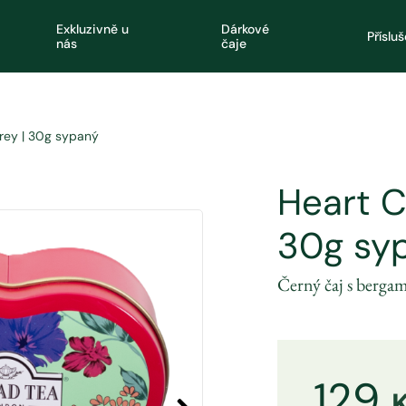
Exkluzivně u
Dárkové
Příslu
nás
čaje
rey | 30g sypaný
Heart C
30g sy
Černý čaj s berg
129