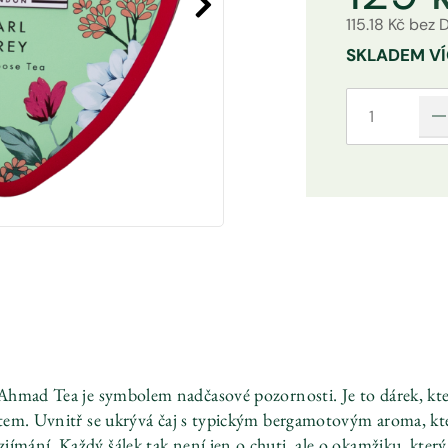
115.18 Kč bez
SKLADEM
VÍ
Ahmad Tea je symbolem nadčasové pozornosti. Je to dárek, kter
item. Uvnitř se ukrývá čaj s typickým bergamotovým aroma, kt
jímání. Každý šálek tak není jen o chuti, ale o okamžiku, kter