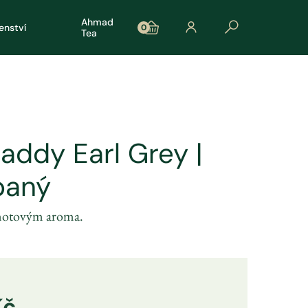
Ahmad
šenství
0
Tea
addy Earl Grey |
paný
amotovým aroma.
Kč