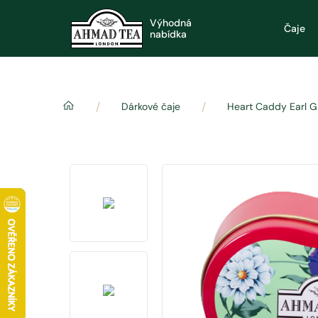
Výhodná
Čaje
nabídka
/
/
Dárkové čaje
Heart Caddy Earl G