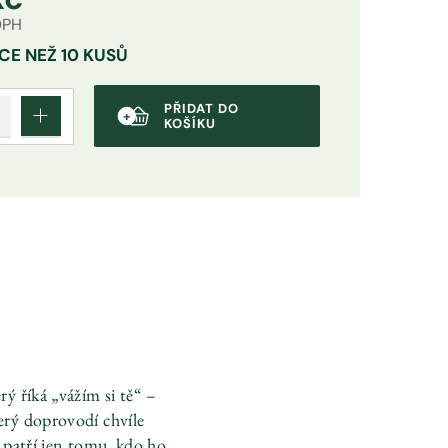
 DPH
CE NEŽ 10 KUSŮ
PŘIDAT DO
KOŠÍKU
ý říká „vážím si tě“ –
erý doprovodí chvíle
ý patří jen tomu, kdo ho