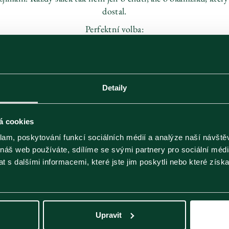
dostal.
Perfektní volba:
- k narozeninám, výročí nebo svátku
- jako poděkování pro výjimečné ženy ve vašem životě
- jako elegantní dárek pro paní učitelku
- jako drobnost, která má hlubší význam
Detaily
ujte srdce, které zahřeje i dlouho poté, co se vypije poslední šá
á cookies
klam, poskytování funkcí sociálních médií a analýze naší návšt
 náš web používáte, sdílíme se svými partnery pro sociální média
 s dalšími informacemi, které jste jim poskytli nebo které získa
Ean kód
054881029315
Katalogové číslo
5000
Velikost balení
30g sypaný
Rozměry (Š×V×H)
92 x 50 x 92
Kategorie
Dárkové čaje
Upravit