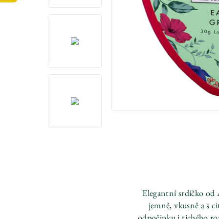
Elegantní srdíčko od 
jemně, vkusně a s c
odpočinku i tichého roz