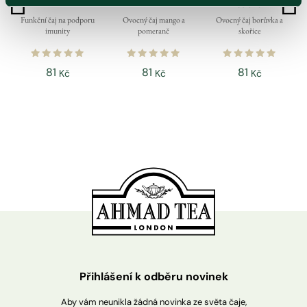
sáčků
Funkční čaj na podporu
Ovocný čaj mango a
Ovocný čaj borůvka a
imunity
pomeranč
skořice
81
81
81
Kč
Kč
Kč
Přihlášení k odběru novinek
Aby vám neunikla žádná novinka ze světa čaje,