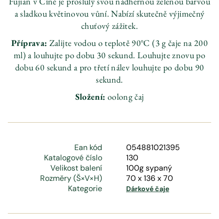
Fujian v Číně je proslulý svou nádhernou zelenou barvou
a sladkou květinovou vůní. Nabízí skutečně výjimečný
chuťový zážitek.
Příprava:
Zalijte vodou o teplotě 90°C (3 g čaje na 200
ml) a louhujte po dobu 30 sekund. Louhujte znovu po
dobu 60 sekund a pro třetí nálev louhujte po dobu 90
sekund.
Složení:
oolong čaj
Ean kód
054881021395
Katalogové číslo
130
Velikost balení
100g sypaný
Rozměry (Š×V×H)
70 x 136 x 70
Kategorie
Dárkové čaje