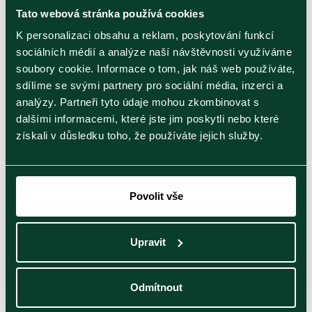
Tato webová stránka používá cookies
18
Duben
2025
K personalizaci obsahu a reklam, poskytování funkcí
sociálních médií a analýze naší návštěvnosti využíváme
soubory cookie. Informace o tom, jak náš web používáte,
výborný čaj
sdílíme se svými partnery pro sociální média, inzerci a
analýzy. Partneři tyto údaje mohou zkombinovat s
dalšími informacemi, které jste jim poskytli nebo které
získali v důsledku toho, že používáte jejich služby.
Doporučené produkty
BEZ KOFEINU
BESTSELLER
Povolit vše
Upravit
Odmítnout
Blueberry &
Immune | 20 alu
Mango & Orange |
Cinnamon | 20 alu
sáčků
20 alu sáčků