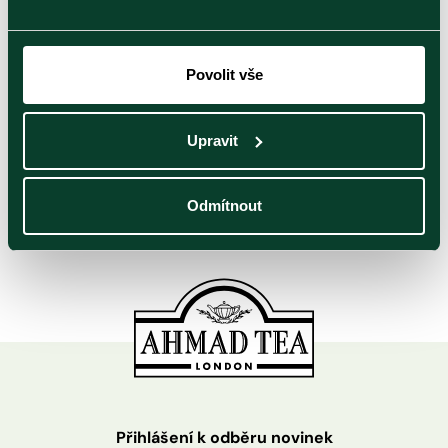
také ohodnotit.
Povolit vše
05
Červen
2026
Upravit
Je to darek snad udělá radost
Odmítnout
Přihlášení k odběru novinek