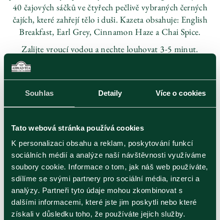
40 čajových sáčků ve čtyřech pečlivě vybraných černých
čajích, které zahřejí tělo i duši. Kazeta obsahuje: English
Breakfast, Earl Grey, Cinnamon Haze a Chai Spice.
Zalijte vroucí vodou a nechte louhovat 3-5 minut.
Souhlas
Detaily
Více o cookies
Ean kód
054881027502
Katalogové číslo
5018
Rozměry (Š×V×H)
155 x 147 x 84
Tato webová stránka používá cookies
Kategorie
Dárkové čaje
K personalizaci obsahu a reklam, poskytování funkcí
sociálních médií a analýze naší návštěvnosti využíváme
soubory cookie. Informace o tom, jak náš web používáte,
sdílíme se svými partnery pro sociální média, inzerci a
Hodnocení zákazníků
analýzy. Partneři tyto údaje mohou zkombinovat s
dalšími informacemi, které jste jim poskytli nebo které
Hodnocení je přebíráno z Heureka.cz, kde produkt můžete
získali v důsledku toho, že používáte jejich služby.