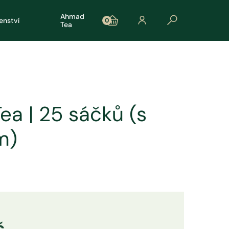
Ahmad
šenství
0
Tea
ea | 25 sáčků (s
m)
č