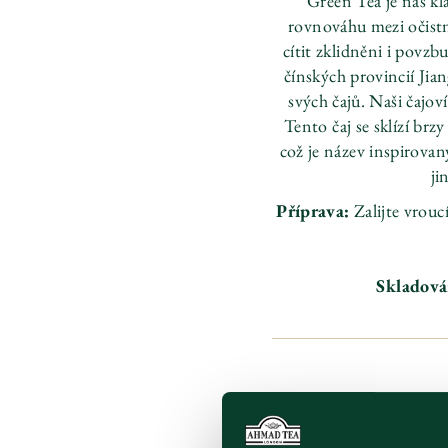
Green Tea je náš kl
rovnováhu mezi očistn
cítit zklidněni i povzbu
čínských provincií Jian
svých čajů. Naši čajoví
Tento čaj se sklízí br
což je název inspirova
ji
Příprava:
Zalijte vrou
Skladová