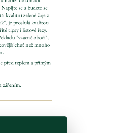
ajů nabízí dokonalou
Napijte se a budete se
ři kvalitní zelené čaje z
k", je proslulá kvalitou
té tipsy i listové řezy.
řekladu "vzácné obočí",
škovější chuť než mnoho
er.
ňte před teplem a přímým
m zářením.