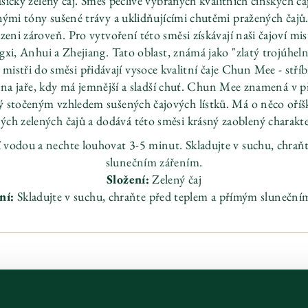
asický zelený čaj. Směs pečlivě vybraných kvalitních čínských č
ými tóny sušené trávy a uklidňujícími chutěmi pražených čajů. 
zeni zároveň. Pro vytvoření této směsi získávají naši čajoví mist
gxi, Anhui a Zhejiang. Tato oblast, známá jako "zlatý trojúhelní
 mistři do směsi přidávají vysoce kvalitní čaje Chun Mee - stříbři
zy na jaře, kdy má jemnější a sladší chuť. Chun Mee znamená v p
ný stočeným vzhledem sušených čajových lístků. Má o něco oří
ných zelených čajů a dodává této směsi krásný zaoblený charakt
cí vodou a nechte louhovat 3-5 minut. Skladujte v suchu, chra
slunečním zářením.
Složení:
Zelený čaj
ní:
Skladujte v suchu, chraňte před teplem a přímým sluneční
Ean kód
054881005890
Katalogové číslo
007