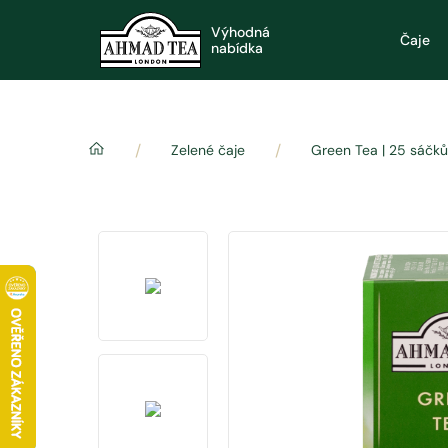
Výhodná
Čaje
nabídka
/
/
Zelené čaje
Green Tea | 25 sáčků