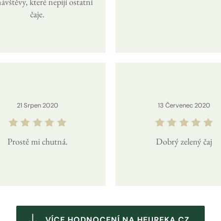
ávštěvy, které nepijí ostatní
čaje.
21
Srpen
2020
13
Červenec
2020
Prostě mi chutná.
Dobrý zelený čaj
VÍCE HODNOCENÍ NA HEUREKA.CZ