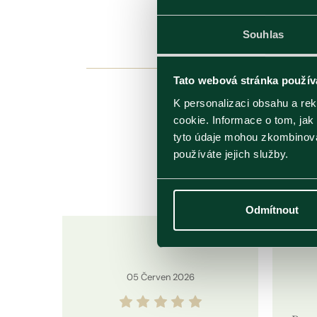
Souhlas
Tato webová stránka použív
K personalizaci obsahu a re
cookie. Informace o tom, jak
tyto údaje mohou zkombinovat
používáte jejich služby.
Hodn
Odmítnout
05
Červen
2026