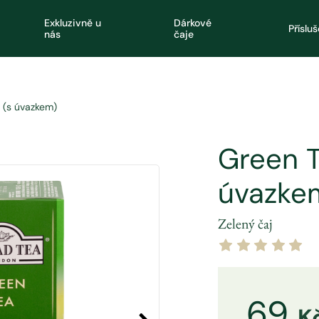
Exkluzivně u
Dárkové
Příslu
nás
čaje
 (s úvazkem)
Green T
úvazke
Zelený čaj
69
K