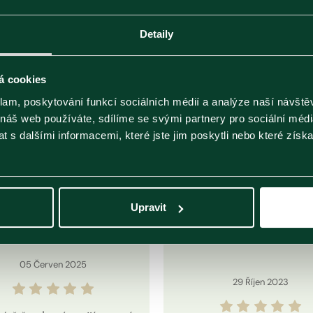
Velikost balení
25ks x 2g
Rozměry (Š×V×H)
64 x 149 x 41
Kategorie
Zelené čaje
Detaily
á cookies
klam, poskytování funkcí sociálních médií a analýze naší návšt
 náš web používáte, sdílíme se svými partnery pro sociální média
Hodnocení zákazníků
 s dalšími informacemi, které jste jim poskytli nebo které získa
ocení je přebíráno z Heureka.cz, kde produkt můžete také ohodn
Upravit
05
Červen
2025
29
Říjen
2023