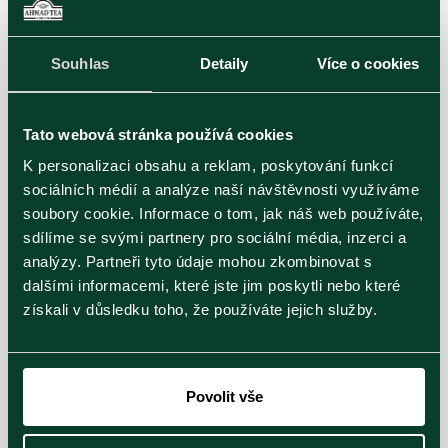
Souhlas
Detaily
Více o cookies
Jaké rostliny zachraňujeme
Tato webová stránka používá cookies
Společně s odborníky z Botanické zahrady Praha jsme
K personalizaci obsahu a reklam, poskytování funkcí
vybrali vybrali dva druhy rostlin, které nejsou
sociálních médií a analýze naší návštěvnosti využíváme
legislativně chráněné, ale přesto patří ke kriticky
soubory cookie. Informace o tom, jak náš web používáte,
ohroženým druhům. Bez zásahu odborníků a jejich
sdílíme se svými partnery pro sociální média, inzerci a
další dlouhodobé péče hrozí, že zcela zmizí z české
analýzy. Partneři tyto údaje mohou zkombinovat s
krajiny.
dalšími informacemi, které jste jim poskytli nebo které
získali v důsledku toho, že používáte jejich služby.
Kostřava písečná (Festuca psammophila)
je
vytrvalý druh trávy s výskytem v oblastech písčin
Povolit vše
kolem řeky Labe, zejména ve středních Čechách.
Přírodovědci řadí tyto traviny mezi takzvaný
deštníkový druh, což znamená, že ochrana tohoto