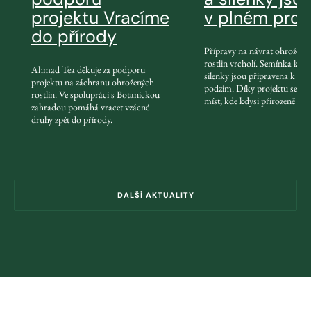
projektu Vracíme
v plném pro
do přírody
Přípravy na návrat ohrožený
rostlin vrcholí. Semínka kost
Ahmad Tea děkuje za podporu
silenky jsou připravena k výs
projektu na záchranu ohrožených
podzim. Díky projektu se vrá
rostlin. Ve spolupráci s Botanickou
míst, kde kdysi přirozeně rost
zahradou pomáhá vracet vzácné
druhy zpět do přírody.
DALŠÍ AKTUALITY