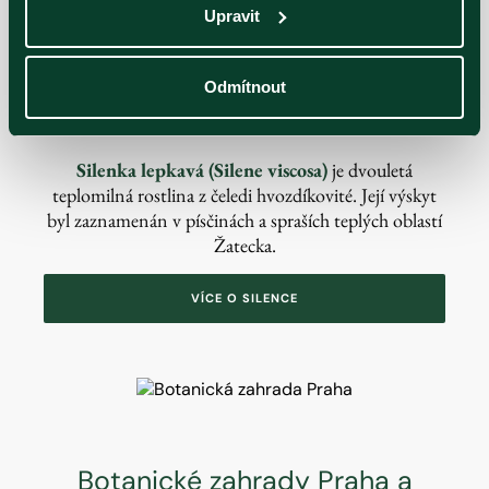
Upravit
druhu pomůže i dalším ohroženým rostlinám.
VÍCE O KOSTŘAVĚ
Odmítnout
Silenka lepkavá (Silene viscosa)
je dvouletá
teplomilná rostlina z čeledi hvozdíkovité. Její výskyt
byl zaznamenán v písčinách a spraších teplých oblastí
Žatecka.
VÍCE O SILENCE
Botanické zahrady Praha a