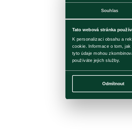
Čaj je hodnotným z
Souhlas
skupin těchto antiox
Tato webová stránka použív
Zelené 
K personalizaci obsahu a re
Proces oxidace, k
cookie. Informace o tom, jak
flavo
tyto údaje mohou zkombinovat
používáte jejich služby.
Studiemi se zjistil
močového měchýře, prs
tuk a eliminují oxidat
Odmítnout
Par