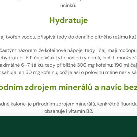
účinků.
Hydratuje
čaj tvořen vodou, přispívá tedy do denního pitného režimu kaž
astým názorem, že kofeinové nápoje, tedy i čaj, mají močopu
ehydrataci. Pití čaje však tyto následky nemá, činí-li množst
imálně 6–7 šálků, tedy přibližně 300 mg kofeinu; 190 ml čaje
bsahuje jen 50 mg kofeinu, což je asi o polovinu méně než v šá
rodním zdrojem minerálů a navíc bez 
é kalorie, je přírodním zdrojem minerálů, konkrétně fluoridu,
obsahuje i vitamín B2.
Obsahuje antioxidanty