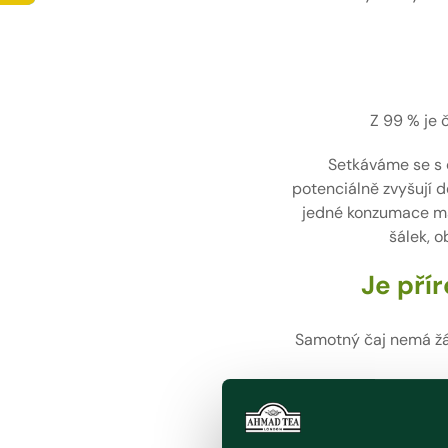
Z 99 % je 
Setkáváme se s č
potenciálně zvyšují d
jedné konzumace max
šálek, o
Je pří
Samotný čaj nemá žádn