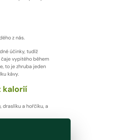
dého z nás.
dné účinky, tudíž
ví čaje vypitého během
, to je zhruba jeden
lku kávy.
kalorií
 draslíku a hořčíku, a