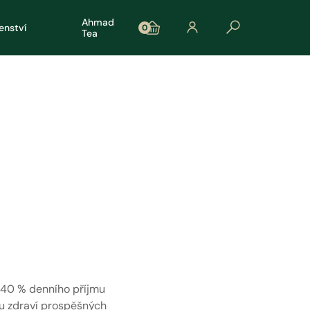
Ahmad
šenství
0
Tea
a 40 % denního příjmu
du zdraví prospěšných