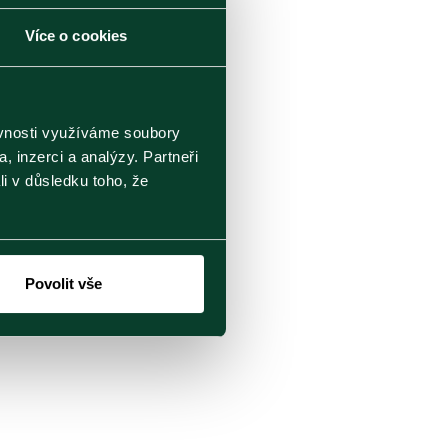
m v těle. Významnou
Více o cookies
 některých nádorových
atechiny.
ěvnosti využíváme soubory
í tyto jednoduché
, inzerci a analýzy. Partneři
iginy.
li v důsledku toho, že
st rakovinných buněk
 ucpávání cév, spalují
ako jsou Alzheimerova a
Povolit vše
ice.