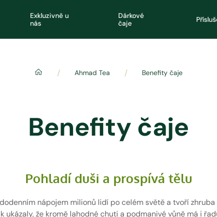
Exkluzivně u
Dárkové
Příslu
nás
čaje
/
/
Ahmad Tea
Benefity čaje
Benefity čaje
Pohladí duši a prospívá tělu
dodenním nápojem milionů lidí po celém světě a tvoří zhrub
k ukázaly, že kromě lahodné chuti a podmanivé vůně má i řa