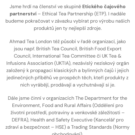
Jsme hrdí na členství ve skupině
Etického čajového
partnerství
– Ethical Tea Partnership (ETP). I nadále
budeme pokračovat v závazku vybírat pro výrobu našich
produktů jen ty nejlepší zdroje.
Ahmad Tea London též působí v řadě organizací, jako
jsou např. British Tea Council, British Food Export
Council, International Tea Committee či UK Tea &
Infusions Association (UKTIA), nezávislý neziskový orgán
založený k propagaci klasických a bylinných čajů i jejich
jedinečných příběhů ve prospěch těch, kteří produkty z
nich vyrábějí, prodávají a vychutnávají si je.
Dále jsme činní v organizacích The Department for the
Environment, Food and Rural Affairs (Oddělení pro
životní prostředí, potraviny a venkovské záležitosti –
DEFRA), Health and Safety Executive (Kancelář pro
zdraví a bezpečnost – HSE) a Trading Standards (Normy
obchodování).