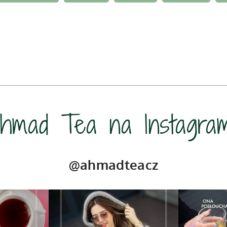
hmad Tea na Instagra
@ahmadteacz