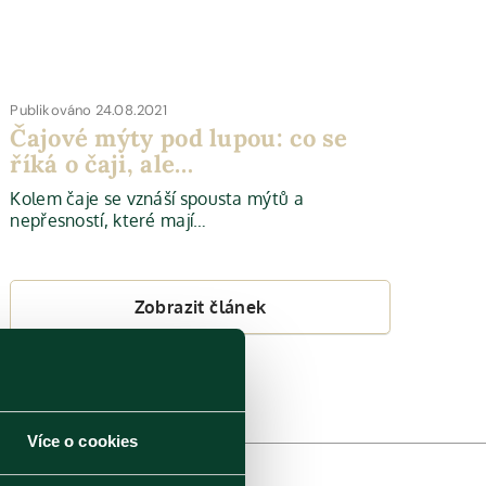
Publikováno 24.08.2021
Čajové mýty pod lupou: co se
říká o čaji, ale…
Kolem čaje se vznáší spousta mýtů a
nepřesností, které mají…
Zobrazit článek
Více o cookies