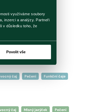
ěvnosti využíváme soubory
, inzerci a analýzy. Partneři
li v důsledku toho, že
vní ruky.
Povolit vše
vocný čaj
Pečení
Funkční čaje
vocný čaj
Mlsný jazýček
Pečení