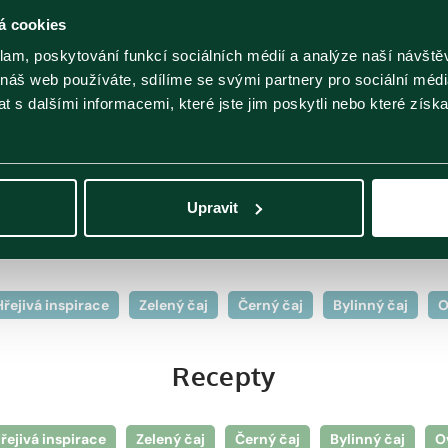
á cookies
klam, poskytování funkcí sociálních médií a analýze naší návšt
 náš web používáte, sdílíme se svými partnery pro sociální média
Blog Ahmad Tea
 s dalšími informacemi, které jste jim poskytli nebo které získa
í blog čaje Ahmad Tea. Díky nám získáte články a recepty z pr
Upravit
Články
Hřejivá inspirace
Zelený čaj
Černý čaj
Bylinný čaj
O
Recepty
řejivá inspirace
Zelený čaj
Černý čaj
Bylinný čaj
O