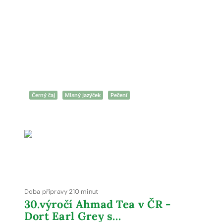
Černý čaj
Mlsný jazýček
Pečení
Doba přípravy 210 minut
30.výročí Ahmad Tea v ČR -
Dort Earl Grey s…