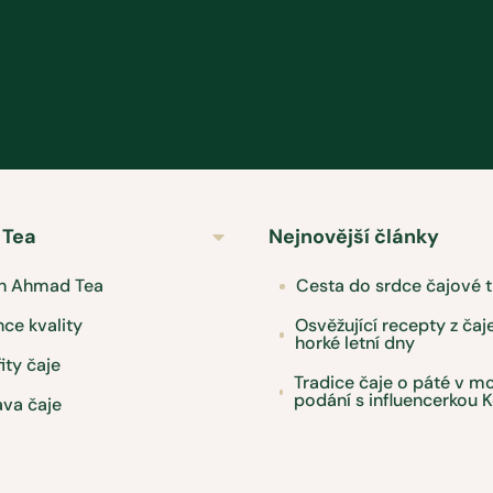
Tea
Nejnovější články
ěh Ahmad Tea
Cesta do srdce čajové t
ce kvality
Osvěžující recepty z čaj
horké letní dny
ity čaje
Tradice čaje o páté v 
podání s influencerkou K
ava čaje