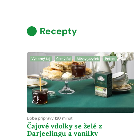
Recepty
Výborný čaj
Černý čaj
Mlsný jazýček
Pečení
Doba přípravy 120 minut
Čajové vdolky se želé z
Darjeelingu a vanilky