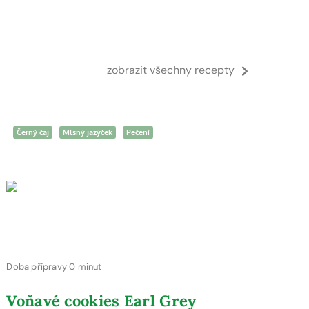
zobrazit všechny recepty
Černý čaj
Mlsný jazýček
Pečení
Doba přípravy 0 minut
Voňavé cookies Earl Grey