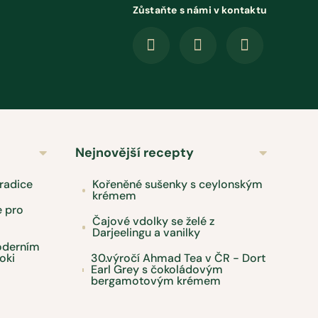
Zůstaňte s námi v kontaktu
Nejnovější recepty
radice
Kořeněné sušenky s ceylonským
krémem
e pro
Čajové vdolky se želé z
Darjeelingu a vanilky
moderním
oki
30.výročí Ahmad Tea v ČR - Dort
Earl Grey s čokoládovým
bergamotovým krémem