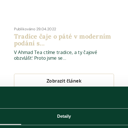
Publikováno 29.04.2022
Tradice čaje o páté v moderním
podání s…
V Ahmad Tea ctíme tradice, a ty čajové
obzvlášť. Proto jsme se…
Zobrazit článek
Detaily