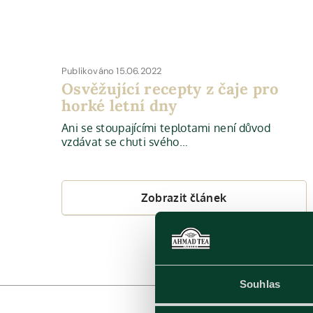
Publikováno 15.06.2022
Osvěžující recepty z čaje pro
horké letní dny
Ani se stoupajícími teplotami není důvod
vzdávat se chuti svého…
Zobrazit článek
Souhlas