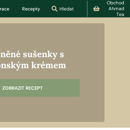
Obchod
Ahmad
irace
Recepty
Hledat
Tea
něné sušenky s
onským krémem
ZOBRAZIT RECEPT