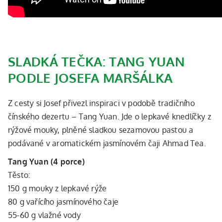
SLADKÁ TEČKA: TANG YUAN
PODLE JOSEFA MARŠÁLKA
Z cesty si Josef přivezl inspiraci v podobě tradičního
čínského dezertu – Tang Yuan. Jde o lepkavé knedlíčky z
rýžové mouky, plněné sladkou sezamovou pastou a
podávané v aromatickém jasmínovém čaji Ahmad Tea.
Tang Yuan (4 porce)
Těsto:
150 g mouky z lepkavé rýže
80 g vařícího jasmínového čaje
55-60 g vlažné vody