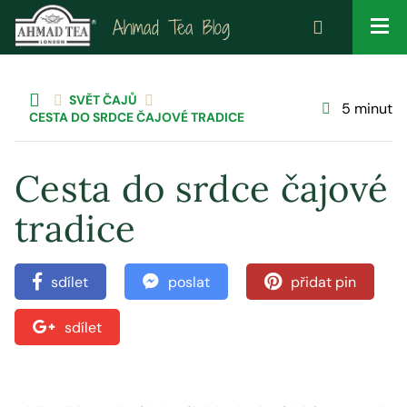
Ahmad Tea Blog
SVĚT ČAJŮ
5 minut
CESTA DO SRDCE ČAJOVÉ TRADICE
Cesta do srdce čajové
tradice
sdílet
poslat
přidat pin
sdílet