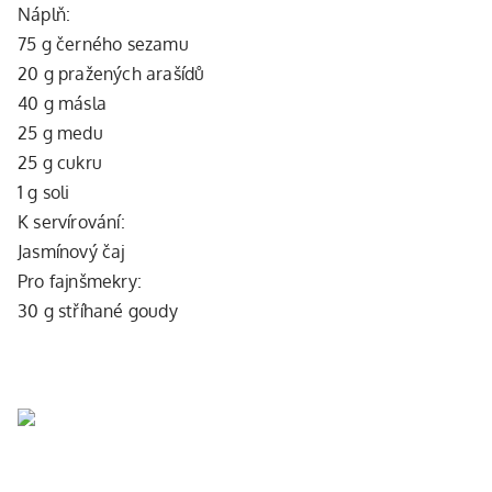
Náplň:
75 g černého sezamu
20 g pražených arašídů
40 g másla
25 g medu
25 g cukru
1 g soli
K servírování:
Jasmínový čaj
Pro fajnšmekry:
30 g stříhané goudy