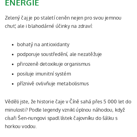
ENERGIE
Zelený čaj je po staletí ceněn nejen pro svou jemnou
chuť, ale i blahodárné účinky na zdraví:
bohatý na antioxidanty
podporuje soustředění, ale nezatěžuje
přirozeně detoxikuje organismus
posiluje imunitní systém
příznivě ovlivňuje metabolismus
Věděli jste, že historie čaje v Číně sahá přes 5 000 let do
minulosti? Podle legendy vznikl úplnou náhodou, když
císaři Šen-nungovi spadl lístek čajovníku do šálku s
horkou vodou.