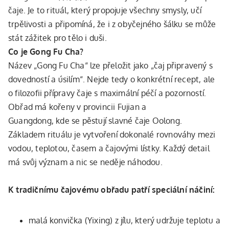
čaje. Je to rituál, který propojuje všechny smysly, učí
trpělivosti a připomíná, že i z obyčejného šálku se může
stát zážitek pro tělo i duši.
Co je Gong Fu Cha?
Název „Gong Fu Cha“ lze přeložit jako „čaj připravený s
dovedností a úsilím“. Nejde tedy o konkrétní recept, ale
o filozofii přípravy čaje s maximální péčí a pozorností.
Obřad má kořeny v provincii Fujian a
Guangdong, kde se pěstují slavné čaje Oolong.
Základem rituálu je vytvoření dokonalé rovnováhy mezi
vodou, teplotou, časem a čajovými lístky. Každý detail
má svůj význam a nic se neděje náhodou.
K tradičnímu čajovému obřadu patří speciální náčiní:
malá konvička (Yixing) z jílu, který udržuje teplotu a