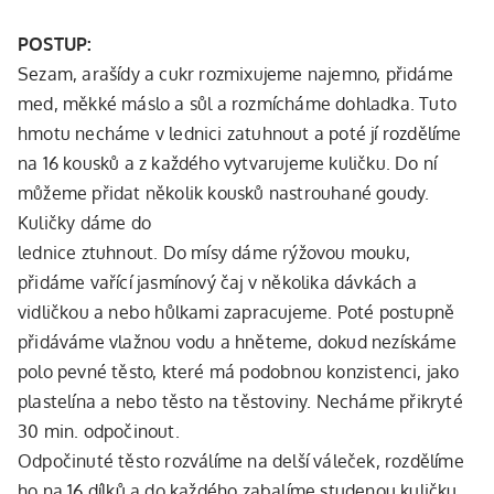
POSTUP:
Sezam, arašídy a cukr rozmixujeme najemno, přidáme
med, měkké máslo a sůl a rozmícháme dohladka. Tuto
hmotu necháme v lednici zatuhnout a poté jí rozdělíme
na 16 kousků a z každého vytvarujeme kuličku. Do ní
můžeme přidat několik kousků nastrouhané goudy.
Kuličky dáme do
lednice ztuhnout. Do mísy dáme rýžovou mouku,
přidáme vařící jasmínový čaj v několika dávkách a
vidličkou a nebo hůlkami zapracujeme. Poté postupně
přidáváme vlažnou vodu a hněteme, dokud nezískáme
polo pevné těsto, které má podobnou konzistenci, jako
plastelína a nebo těsto na těstoviny. Necháme přikryté
30 min. odpočinout.
Odpočinuté těsto rozválíme na delší váleček, rozdělíme
ho na 16 dílků a do každého zabalíme studenou kuličku