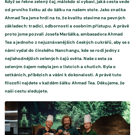
Když se řekne zelený čaj, málokdo si vybaví, jaká cesta vede
od prvního lístku až do šálku na našem stole. Jako značka
Ahmad Tea jsme hrdí na to, že kvalitu stavíme na pevných
základech: tradici, odbornosti a osobním přístupu. A právě
proto jsme pozvali Josefa Maršálka, ambasadora Ahmad
Tea a jednoho z nejuznávanějších českých cukrářů, aby se s
námi vydal do čínského Nanchangu, kde se rodí jedny z
nejlahodnějších zelených čajů světa. Naše cesta za
zeleným čajem nebyla jen o lístcích a chutích. Byla o
setkáních, příbězích a vášni k dokonalosti. A právě tuto
filozofii najdete v každém šálku Ahmad Tea. Děkujeme, že
naší cestu sledujete.