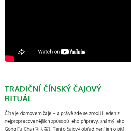
TRADIČNÍ ČÍNSKÝ ČAJOVÝ
RITUÁL
Čína je domovem čaje – a právě zde se zrodil i jeden z
nejpropracovanějších způsobů jeho přípravy, známý jako
Gong Fu Cha (功夫茶). Tento čajový obřad není jen o pití