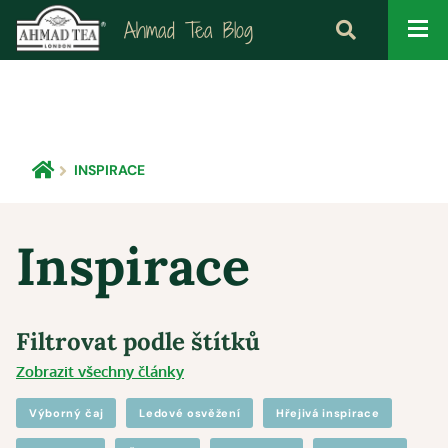
Ahmad Tea Blog
INSPIRACE
Inspirace
Filtrovat podle štítků
Zobrazit všechny články
Výborný čaj
Ledové osvěžení
Hřejivá inspirace