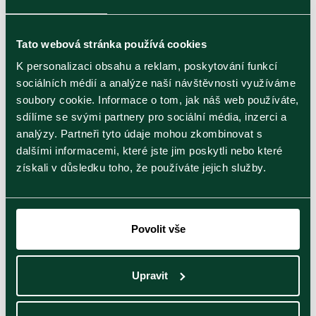
Publikováno 13.11.2020
Tato webová stránka používá cookies
Několik důvodů proč ho mít
K personalizaci obsahu a reklam, poskytování funkcí
ještě radši – čaj a…
sociálních médií a analýze naší návštěvnosti využíváme
Nejen příjemně zahřeje, skvěle uvolní a potěší,
soubory cookie. Informace o tom, jak náš web používáte,
ale má i mnoho…
sdílíme se svými partnery pro sociální média, inzerci a
analýzy. Partneři tyto údaje mohou zkombinovat s
dalšími informacemi, které jste jim poskytli nebo které
získali v důsledku toho, že používáte jejich služby.
Zobrazit článek
Povolit vše
Pečení
Upravit