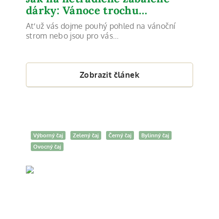
dárky: Vánoce trochu…
Ať už vás dojme pouhý pohled na vánoční
strom nebo jsou pro vás…
Zobrazit článek
Výborný čaj
Zelený čaj
Černý čaj
Bylinný čaj
Ovocný čaj