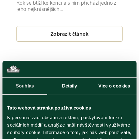
Rok se blíží ke konci a s ním přichází jedno z
jeho nejkrásnějších…
Zobrazit článek
Zelený čaj
Černý čaj
Bylinný čaj
Souhlas
Detaily
Více o cookies
Tato webová stránka používá cookies
K personalizaci obsahu a reklam, poskytování funkcí
sociálních médií a analýze naší návštěvnosti využíváme
Publikováno 12.03.2020
soubory cookie. Informace o tom, jak náš web používáte,
Krása a zdraví – šest tipů, jak