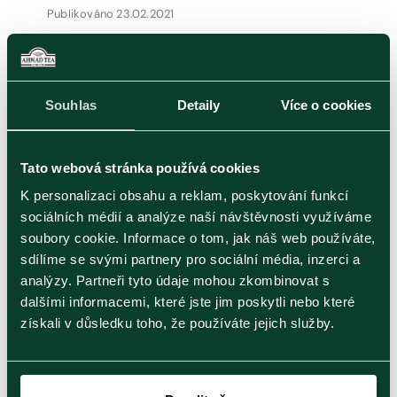
Publikováno 23.02.2021
Jak vyhrát boj s únavou?
Čím bojujete proti únavě? Máte nějaké rituály,
které vám pomáhají…
Souhlas
Detaily
Více o cookies
Tato webová stránka používá cookies
Zobrazit článek
K personalizaci obsahu a reklam, poskytování funkcí
sociálních médií a analýze naší návštěvnosti využíváme
soubory cookie. Informace o tom, jak náš web používáte,
sdílíme se svými partnery pro sociální média, inzerci a
analýzy. Partneři tyto údaje mohou zkombinovat s
Funkční čaje
dalšími informacemi, které jste jim poskytli nebo které
získali v důsledku toho, že používáte jejich služby.