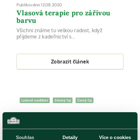
Publikováno 12.08.2020
Vlasová terapie pro zářivou
barvu
Všichni známe tu velkou radost, když
přijdeme z kadeřnictví s…
Zobrazit článek
Ledové osvěžení
Zelený čaj
Černý čaj
Souhlas
Detaily
Více o cookies