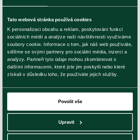
Publikováno 18.07.2019
Tato webová stránka používá cookies
K personalizaci obsahu a reklam, poskytování funkcí
Jak na pitný režim v létě
sociálních médií a analýze naší návštěvnosti využíváme
O pitném režimu se toho již napsalo hodně,
soubory cookie. Informace o tom, jak náš web používáte,
základ je ale stále stejný…
sdílíme se svými partnery pro sociální média, inzerci a
analýzy. Partneři tyto údaje mohou zkombinovat s
dalšími informacemi, které jste jim poskytli nebo které
získali v důsledku toho, že používáte jejich služby.
Zobrazit článek
Povolit vše
Zelený čaj
Černý čaj
Bylinný čaj
Upravit