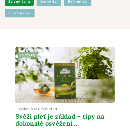
Zelený čaj
x
Černý čaj
Bylinný čaj
Funkční čaje
Zelený čaj
Publikováno 07.06.2021
Svěží pleť je základ – tipy na
dokonalé osvěžení…