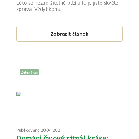
Léto se nezadržitelně blíží a to je jistě skvělé
zpráva. Vždyť komu…
Zobrazit článek
Zelený čaj
Publikováno 20.04.2021
Domácí čajový rituál krásy: