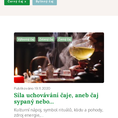
Černý čaj
x
Bylinný čaj
Výborný čaj
Zelený čaj
Černý čaj
Publikováno 19.11.2020
Síla uchovávání čaje, aneb čaj
sypaný nebo…
Kulturní nápoj, symbol rituálů, klidu a pohody,
zdroj energie,…