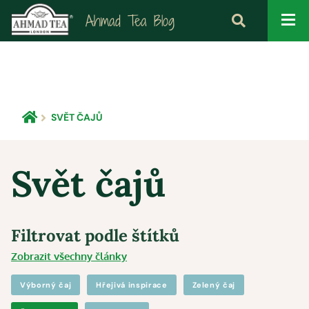
Ahmad Tea Blog
SVĚT ČAJŮ
Svět čajů
Filtrovat podle štítků
Zobrazit všechny články
Výborný čaj
Hřejivá inspirace
Zelený čaj