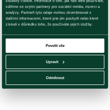
soubory cookie. Informace o tom, jak náš web používáte,
Průvodce typy černého čaje
sdílíme se svými partnery pro sociální média, inzerci a
analýzy. Partneři tyto údaje mohou zkombinovat s
Není černý čaj jako černý čaj. Odlišují je nejen
dalšími informacemi, které jste jim poskytli nebo které
oblasti pěstování,…
získali v důsledku toho, že používáte jejich služby.
Zobrazit článek
Povolit vše
Upravit
Zelený čaj
Černý čaj
Odmítnout